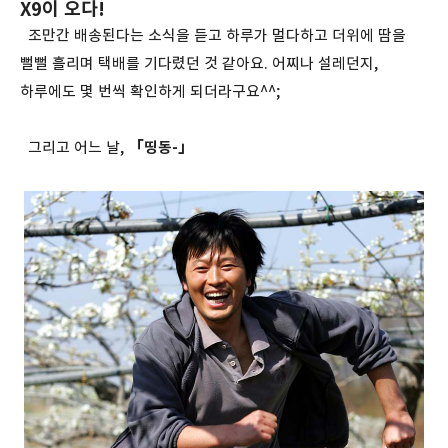
X9이 오다!
조만간 배송된다는 소식을 듣고 하루가 멀다하고 더위에 땀을
뻘뻘 흘리며 택배를 기다렸던 것 같아요. 어찌나 설레던지,
하루에도 몇 번씩 확인하게 되더라구요^^;
그리고 어느 날,
「띵동-」