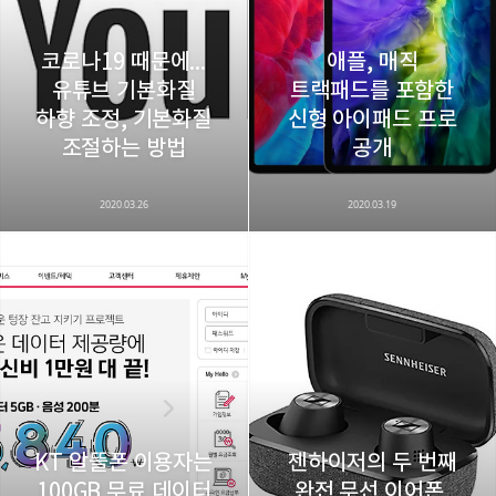
코로나19 때문에...
애플, 매직
유튜브 기본화질
트랙패드를 포함한
하향 조정, 기본화질
신형 아이패드 프로
조절하는 방법
공개
2020.03.26
2020.03.19
KT 알뜰폰 이용자는
젠하이저의 두 번째
100GB 무료 데이터
완전 무선 이어폰,