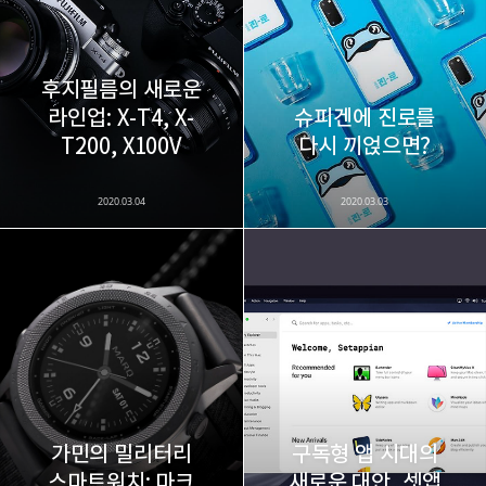
후지필름의 새로운
라인업: X-T4, X-
슈피겐에 진로를
T200, X100V
다시 끼얹으면?
2020.03.04
2020.03.03
가민의 밀리터리
구독형 앱 시대의
스마트워치: 마크
새로운 대안, 셋앱