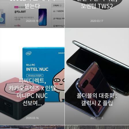
받는다
모멘텀 TWS2
2020.03.18
2020.03.17
피씨디렉트,
카카오프렌즈 x 인텔
미니PC NUC
폴더블의 대중화 :
선보여...
갤럭시 Z 플립
2020.03.16
2020.03.13