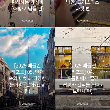
완성하는 가성비
낭만, 크리스마스
(쇼핑/기념품 편)
마켓 편
2026.03.04
2026.02.27
[2025 베를린
[2025 베를린
리포트] 05. 안개
리포트] 04.
속의 마켓과 다양한
베를린에서 즐긴
볼거리 (문화/관광
커피와 간식들(카페/
편)
브런치 편)
2026.02.25
2026.02.23