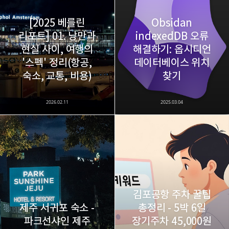
[2025 베를린
Obsidan
리포트] 01. 낭만과
indexedDB 오류
현실 사이, 여행의
해결하기: 옵시디언
'스펙' 정리(항공,
데이터베이스 위치
숙소, 교통, 비용)
찾기
2026.02.11
2025.03.04
김포공항 주차 꿀팁
제주 서귀포 숙소 -
총정리 - 5박 6일
파크선샤인 제주
장기주차 45,000원