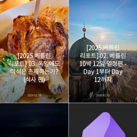
[2025 베를린
[2025 베를린
리포트] 02. 베를린
리포트] 03. 독일에도
10박 12일 일정편 -
미식은 존재하는가?
Day 1부터 Day
(식사 편)
12까지
2026.02.19
2026.02.13