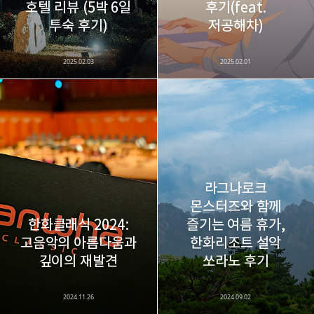
호텔 리뷰 (5박 6일
후기(feat.
투숙 후기)
저공해차)
2025.02.03
2025.02.01
라그나로크
몬스터즈와 함께
한화클래식 2024:
즐기는 여름 휴가,
고음악의 아름다움과
한화리조트 설악
깊이의 재발견
쏘라노 후기
2024.11.26
2024.09.02