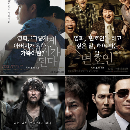
다방면의 깊은 관심과 얕은 이해도를 갖춘 보편적
구독하기
카카오톡
라인
트위터
비주류이자 진화하는 영원한 주변인.
구독하기
영화, '그렇게
영화, '변호인' - 하고
아버지가 된다' -
싶은 말, 해야 하는
카카오스토리
밴드
네이버 블로그
Pocke
가족이란?
말.
2014.01.18
2014.01.07