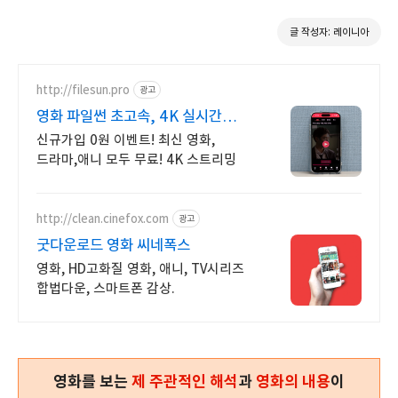
글 작성자: 레이니아
http://filesun.pro
광고
영화 파일썬 초고속, 4K 실시간
보기!
신규가입 0원 이벤트! 최신 영화,
드라마,애니 모두 무료! 4K 스트리밍
http://clean.cinefox.com
광고
굿다운로드 영화 씨네폭스
영화, HD고화질 영화, 애니, TV시리즈
합법다운, 스마트폰 감상.
영화를 보는
제 주관적인 해석
과
영화의 내용
이