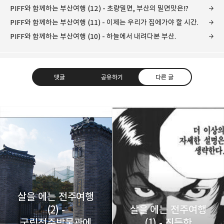
PIFF와 함께하는 부산여행 (12) - 초량밀면, 부산의 밀면맛은!?
PIFF와 함께하는 부산여행 (11) - 이제는 우리가 집에가야 할 시간.
PIFF와 함께하는 부산여행 (10) - 하늘에서 내려다본 부산.
댓글
공유하기
다른 글
레이니아
다방면의 깊은 관심과 얕은 이해도를 갖춘 보편적
구독하기
카카오톡
라인
트위터
비주류이자 진화하는 영원한 주변인.
구독하기
살을 에는 전주여행
(2) -
살을 에는 전주여행
국립전주박물관에
(1) - 진득한
카카오스토리
밴드
네이버 블로그
Pocke