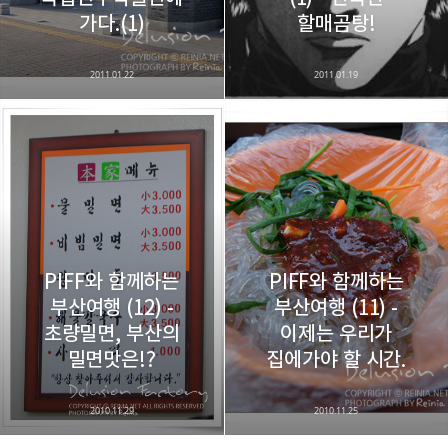
가다.(1)
할매곰탕!
2011.01.22
2011.01.19
PIFF와 함께하는
PIFF와 함께하는
부산여행 (12) -
부산여행 (11) -
초량밀면, 부산의
이제는 우리가
밀면맛은!?
집에가야 할 시간.
2010.11.29
2010.11.25